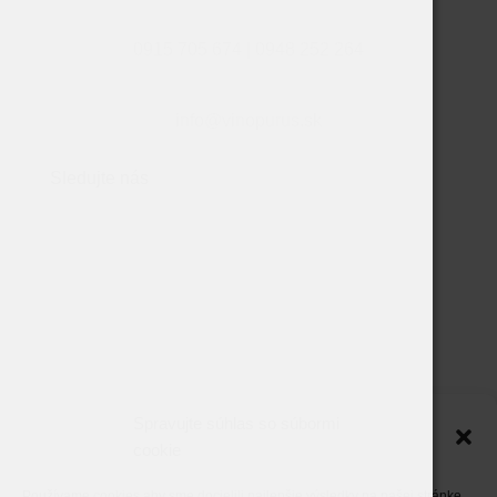
Tel.:
0915 705 674 | 0948 252 264
Email:
info@vinopurus.sk
Sledujte nás
Spravujte súhlas so súbormi
cookie
Copyright vinopurus.sk | Created by
shazucha.sk
Používame cookies aby sme docielili najlepšie výsledky na našej stránke.