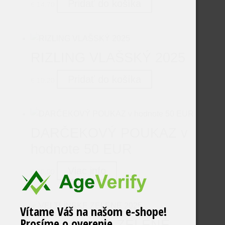
Pridať do košíka
€
14.70
RIZLING VLAŠSKÝ 2025
Pridať do košíka
€
10.20
DARČEKOVÝ POUKAZ v
hodnote 50 EUR
Viac info
€
50.00
Vítame Váš na našom e-shope!
Prosíme o overenie
VELTLÍNSKE ZELENÉ