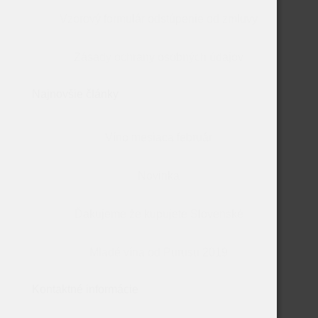
Vzorový formulár odstúpenie od zmluvy
Zásady ochrany osobných údajov
Najnovšie články
Víno mesiaca február
Novinka
Ďakujeme že kupujete Slovenské
Mladé vína od Purusu 2019
Kontaktné informácie