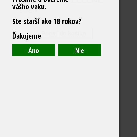
vášho veku.
2025
Ste starší ako 18 rokov?
Hodnotenie
5.00
z 5
Pridať do košíka
Ďakujeme
€
10.20