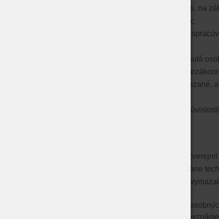
Dotknutá osoba odvolá súhlas, na zák
spracúvanie osobných údajov;
Dotknutá osoba namieta voči spracúv
spracúvanie
osobných údajov alebo Dotknutá osob
osobné údaje sa spracúvali nezákon
osobné údaje musia byť vymazané, ab
Prevádzkovateľ podlieha;
osobné údaje sa získavali v súvislost
právo, aby Prevádzkovateľ, ktorý zverejn
podnikol primerané opatrenia vrátane tec
že Dotknutá osoba ich žiada, aby vymazali
pritom platí, že​​
právo na vymazanie osobných
písm. c) bodu J. tohto dokumentu]​​
nevznikn