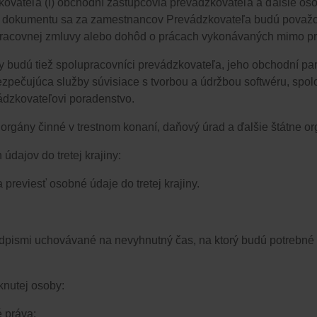
zkovateľa
​​
(i)​​
obchodní zástupcovia prevádzkovateľa a ďalšie os
to dokumentu sa za zamestnancov Prevádzkovateľa budú považo
 pracovnej zmluvy alebo dohôd o prácach vykonávaných mimo 
dú tiež spolupracovníci prevádzkovateľa,​​ jeho obchodní partner
bezpečujúca služby súvisiace s tvorbou a údržbou softwéru, spo
ádzkovateľovi poradenstvo.
 orgány činné v trestnom konaní,​​ daňový úrad a ďalšie štátne
ajov do tretej krajiny:​​
reviesť osobné údaje do tretej krajiny.​​
pismi uchovávané na nevyhnutný čas, na ktorý budú potrebné n
knutej osoby:
 práva: