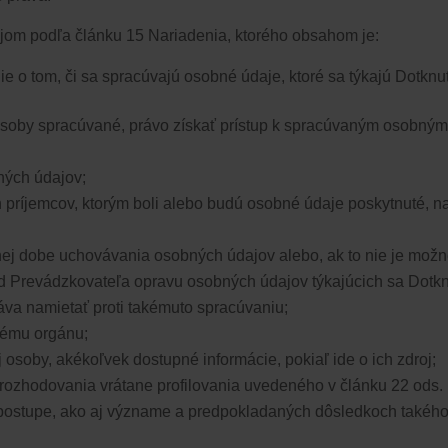
jom podľa článku 15 Nariadenia,​​
ktorého obsahom je:
e o tom, či sa spracúvajú osobné údaje, ktoré sa týkajú Dotknu
osoby spracúvané, právo získať prístup k spracúvaným osobným ú
ných údajov;
 príjemcov, ktorým boli alebo budú osobné údaje poskytnuté, naj
ej dobe uchovávania osobných údajov alebo, ak to nie je možné, 
od Prevádzkovateľa opravu osobných údajov týkajúcich sa Dotk
áva namietať proti takémuto spracúvaniu;
nému orgánu;
 osoby, akékoľvek dostupné informácie, pokiaľ ide o ich zdroj;
rozhodovania vrátane profilovania uvedeného v článku 22 ods. 1
postupe, ako aj význame a predpokladaných dôsledkoch takého