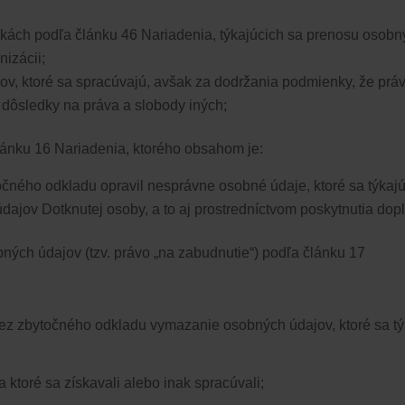
kách podľa článku 46 Nariadenia, týkajúcich sa prenosu osobn
nizácii;
ov, ktoré sa spracúvajú, avšak za dodržania podmienky, že prá
dôsledky na práva a slobody iných;
lánku 16 Nariadenia,
​​ ktorého obsahom je:
očného odkladu opravil nesprávne osobné údaje, ktoré sa týkaj
ajov Dotknutej osoby, a to aj prostredníctvom poskytnutia dop
h údajov (tzv. právo „na zabudnutie“) podľa článku 17​​ ​​ ​​​​
dzkovateľa bez zbytočného odkladu vymazanie osobných údajov, ktoré s
 ktoré sa získavali alebo inak spracúvali;