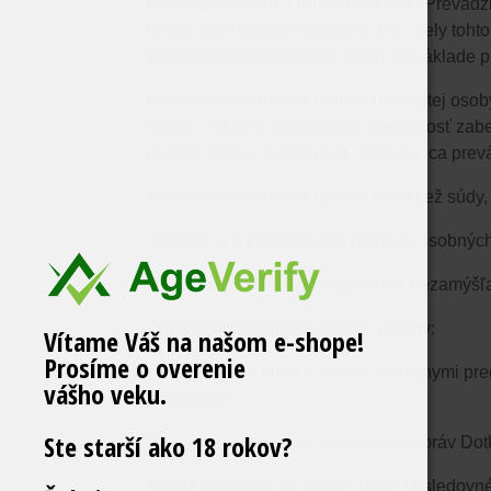
Prevádzkovateľa a
(ii)
​​ zamestnanci Prevád
plnení úloh Prevádzkovateľa
. Na účely toh
Prevádzkovateľa závislú prácu na základe
Príjemcom osobných údajov Dotknutej osoby bu
najmä: účtovná spoločnosť,​​ spoločnosť za
právne služby, spoločnosť poskytujúca prev
Príjemcom osobných údajov budú tiež​​ súdy,
Informácia o zamýšľanom prenose osobných úd
Neuplatňuje sa​​ – Prevádzkovateľ nezamýšľa p
Doba uchovávania osobných údajov:
Vítame Váš na našom e-shope!
Prosíme o overenie
Osobné údaje budú v súlade s právnymi pred
vášho veku.
archivácie.
Ste starší ako 18 rokov?
Poučenie o existencii relevantných práv Dot
Dotknutá osoba má okrem iného nasledovné