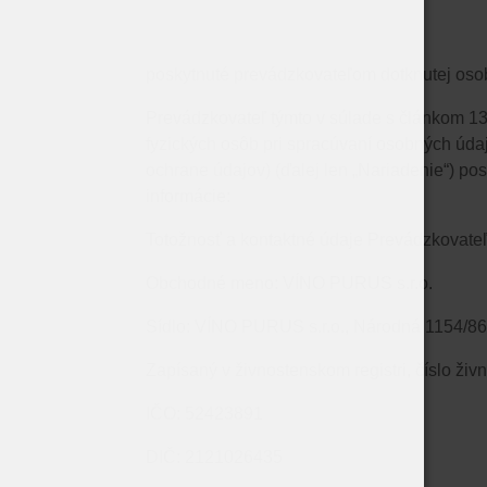
poskytnuté prevádzkovateľom dotknutej osob
Prevádzkovateľ týmto
​​ v súlade s článkom
fyzických osôb pri spracúvaní osobných úda
ochrane údajov) (ďalej len „
Nariadenie
“)​​
pos
informácie:
Totožnosť a kontaktné údaje Prevádzkovateľ
Obchodné meno: VÍNO PURUS s.r.o.
Sídlo: VÍNO PURUS s.r.o., Národná 1154/86
Zapísaný v živnostenskom registri, číslo ži
IČO: 52423891
DIČ: 2121026435