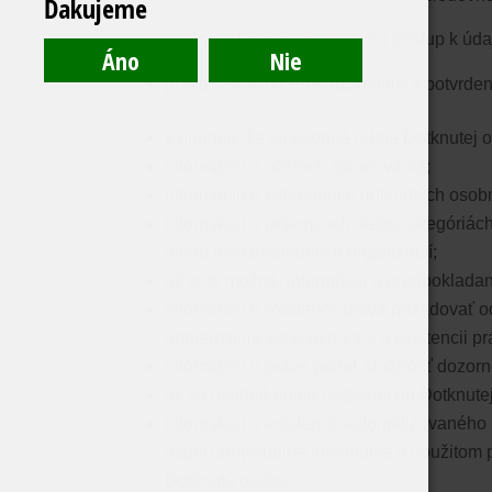
Ďakujeme
a) ​​
právo Dotknutej osoby na prístup k úda
právo získať od Prevádzkovateľa potvrdeni
v prípade, že sú osobné údaje Dotknutej 
informáciu o účeloch spracúvania;
informáciu o kategóriách dotknutých osob
informáciu o príjemcoch alebo kategóriách
alebo medzinárodných organizácií;
ak je to možné, informáciu o predpokladan
informáciu o existencii práva požadovať 
obmedzenie spracúvania a o existencii pr
informáciu o práve podať sťažnosť dozor
ak sa osobné údaje nezískali od Dotknutej
informáciu o existencii automatizovaného 
aspoň zmysluplné informácie o použitom 
Dotknutú osobu;