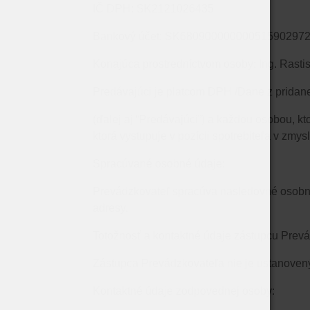
IČ DPH: SK2121026435
Bankový účet: SK6809000000005159029721
Konajúca prostredníctvom osoby: Ing. Rastis
Predávajúci je platcom DPH /Dane z pridane
(ďalej aj “Predávajúci”) a každou osobou, 
ktorá vystupuje v pozícii spotrebiteľa v z
Spracúvané osobné údaje:
Prevádzkovateľ spracúva nasledovné osobné ú
adresy.
Totožnosť a kontaktné údaje zástupcu Prev
Zástupca Prevádzkovateľa nie je ustanoven
Kontaktné údaje zodpovednej osoby: