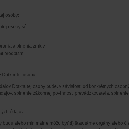
ej osoby:
tej osoby sú:
tvárania a plnenia zmlúv
 predpismi​​
 Dotknutej osoby:
dajov Dotknutej osoby bude
, v závislosti od konkrétnych osobný
ajov,​​
splnenie zákonnej povinnosti prevádzkovateľa,
​​ splnen
ných údajov:
 budú alebo minimálne môžu byť​​
(i)​​
štatutárne orgány alebo č