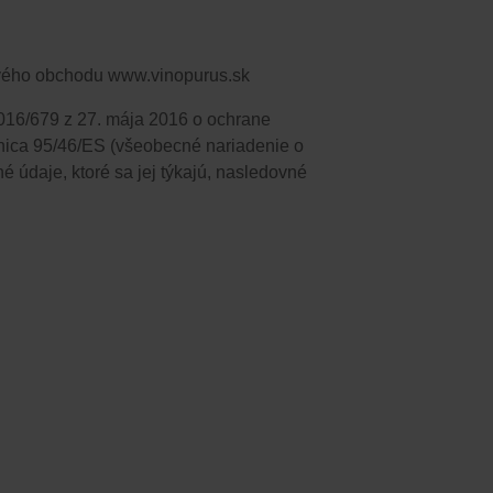
vého obchodu​​
www.vinopurus.sk
2016/679 z 27. mája 2016 o ochrane
rnica 95/46/ES (všeobecné nariadenie o
údaje, ktoré sa jej týkajú,​​
nasledovné