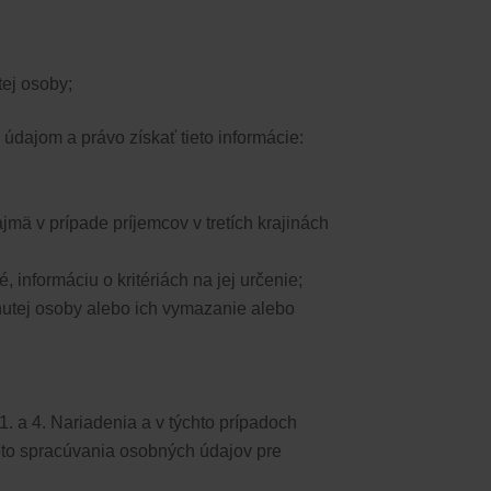
tej osoby;
dajom a právo získať tieto informácie:
mä v prípade príjemcov v tretích krajinách
informáciu o kritériách na jej určenie;
nutej osoby alebo ich vymazanie alebo
. a 4. Nariadenia a v týchto prípadoch
to spracúvania osobných údajov pre