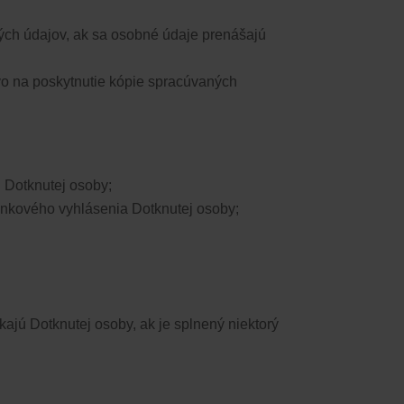
ých údajov, ak sa osobné údaje prenášajú
vo na poskytnutie kópie spracúvaných
ú Dotknutej osoby;
lnkového vyhlásenia Dotknutej osoby;
a týkajú Dotknutej osoby, ak je splnený niektorý