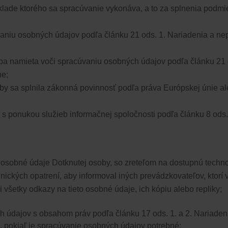
lade ktorého sa spracúvanie vykonáva, a to za splnenia podmie
aniu osobných údajov podľa článku 21 ods. 1. Nariadenia a n
a namieta voči spracúvaniu osobných údajov podľa článku 21 o
ne;
y sa splnila zákonná povinnosť podľa práva Európskej únie al
i s ponukou služieb informačnej spoločnosti podľa článku 8 ods.
il osobné údaje Dotknutej osoby, so zreteľom na dostupnú techn
hnických opatrení, aby informoval iných prevádzkovateľov, ktor
 všetky odkazy na tieto osobné údaje, ich kópiu alebo repliky;
 údajov s obsahom práv podľa článku 17 ods. 1. a 2. Nariaden
e
, pokiaľ je spracúvanie osobných údajov potrebné: