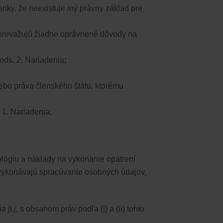
nky, že neexistuje iný právny základ pre
eprevažujú žiadne oprávnené dôvody na
ds. 2. Nariadenia;
ebo práva členského štátu, ktorému
 1. Nariadenia;
ológiu a náklady na vykonanie opatrení
í vykonávajú spracúvanie osobných údajov,
ia
​​ [t.j. s obsahom práv podľa (i) a (ii) tohto