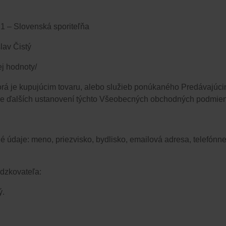
 – Slovenská sporiteľňa
lav Čistý
j hodnoty/
ktorá je kupujúcim tovaru, alebo služieb ponúkaného Predávajú
mysle ďalších ustanovení týchto Všeobecných obchodných podmie
daje: meno, priezvisko, bydlisko, emailová adresa, telefónne 
ádzkovateľa:
ý.