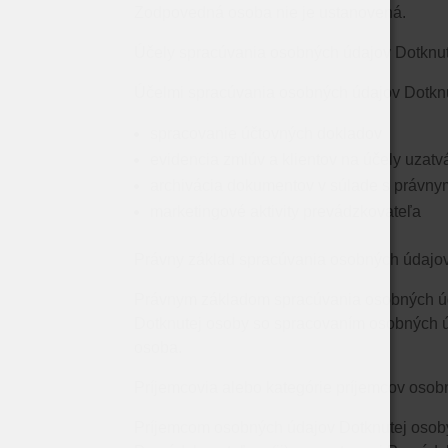
Zodpovedná osoba nie je ustanovená.
Účely spracúvania osobných údajov Dotknut
Účelmi spracúvania osobných údajov Dotknu
spracovanie účtovných dokladov
evidencia​​ zmlúv a​​ klientov na účely uza
archivácia dokumentov v súlade s právnymi
marketingové aktivity prevádzkovateľa
Právny základ spracúvania osobných údajov
Právnym základom spracúvania osobných ú
Dotknutej osoby so spracovaním osobných úd
osoba
.
​​
Príjemcovia alebo kategórie príjemcov osob
Príjemcom osobných údajov Dotknutej osoby