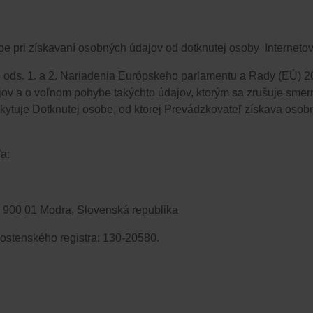
e pri získavaní osobných údajov od dotknutej osoby
​​​​
Interneto
 13 ods. 1. a 2. Nariadenia Európskeho parlamentu a Rady (EÚ) 
jov a o voľnom pohybe takýchto údajov, ktorým sa zrušuje sme
kytuje Dotknutej osobe
, od ktorej Prevádzkovateľ získava osobné 
a:
 900 01 Modra, Slovenská republika
vnostenského registra: 130-20580.