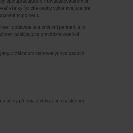
oby spolupracujúce s Prevádzkovateľom pri
vať všetky fyzické osoby vykonávajúce pre
pracovného pomeru.
i,​​ dodávatelia a zmluvní partneri, a to
ločnosť poskytujúca prevádzkovateľovi
 orgány, v zákonom stanovených prípadoch.
a účely plnenia zmluvy a ich následnej