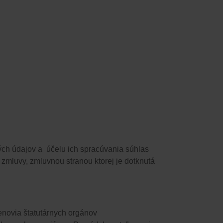
ch údajov a ​​ účelu ich spracúvania
​​ súhlas
ie zmluvy, zmluvnou stranou ktorej je dotknutá
lenovia štatutárnych orgánov