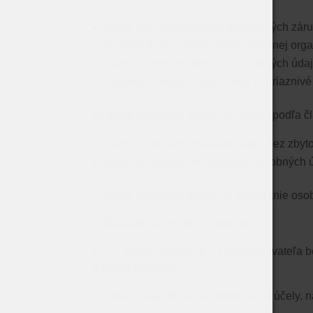
právo byť informovaný o primeraných záru
do tretej krajiny alebo medzinárodnej orga
právo na poskytnutie kópie osobných údaj
osobných údajov nesmie mať nepriaznivé 
b)​​
právo Dotknutej osoby na opravu podľa č
právo na to, aby Prevádzkovateľ bez zbyt
právo na doplnenie neúplných osobných úd
c)​​ právo Dotknutej osoby na vymazanie osobnýc
​​ ​​ ​​​​
Nariadenia,
​​ ktorého obsahom je:
(i) ​​ ​​ ​​ ​​ ​​ ​​​​ právo dosiahnuť u Prevá
z týchto dôvodov:
osobné údaje už nie sú potrebné na účely, na