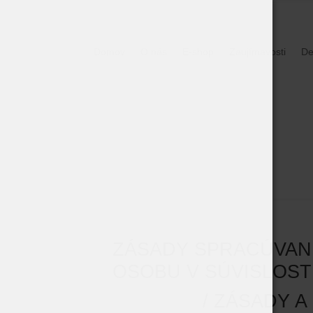
Domov
O nás
E-shop
Zaujímavosti
De
ZÁSADY SPRACÚVANI
OSOBU V SÚVISLOST
/
​​ ZÁSADY