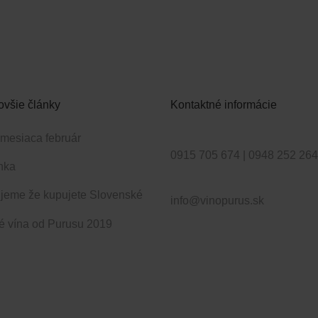
ovšie články
Kontaktné informácie
 mesiaca február
Tel.:
0915 705 674 | 0948 252 26
nka
Email:
jeme že kupujete Slovenské
info@vinopurus.sk
é vína od Purusu 2019