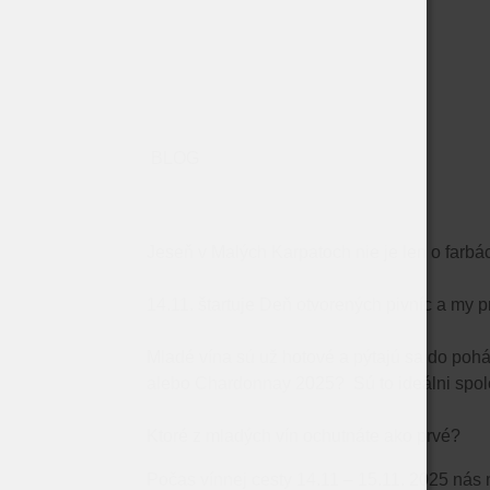
BLOG
Jeseň v Malých Karpatoch nie je len o farbá
14.11. štartuje Deň otvorených pivníc a my 
Mladé vína sú už hotové a pýtajú sa do poh
alebo Chardonnay 2025? Sú to ideálni spoloč
Ktoré z mladých vín ochutnáte ako prvé?
Počas vínnej cesty 14.11 – 15.11. 2025 nás 