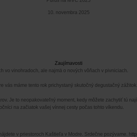
Purus na MVC 2025
10. novembra 2025
Zaujímavosti
ch vo vinohradoch, ale najmä o nových vôňach v pivniciach.
pre vás máme tento rok prichystaný skutočný degustačný zážitok
árov. Je to neopakovateľný moment, kedy môžete zachytiť tú na
níci na začiatok vašej vínnej cesty počas tohto víkendu.
nájdete v priestoroch Kaštieľa v Modre. Srdečne pozývame. http