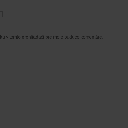
ku v tomto prehliadači pre moje budúce komentáre.
ch a exkluzívnych ponukách.
onaní