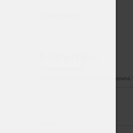
« Staršie záznamy
0 komentárov
Odosla komentár
Vaša e-mailová adresa nebude zverejnená.
Komentár
*