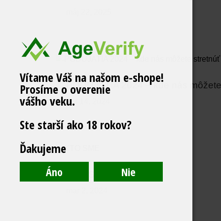
máj 22, 2025
Vítame Váš na našom e-shope!
PODUJATIA 2024 – kde nás môžete 
Prosíme o overenie
vášho veku.
apr 14, 2024
Ste starší ako 18 rokov?
Ďakujeme
KTO SME
mar 2, 2024