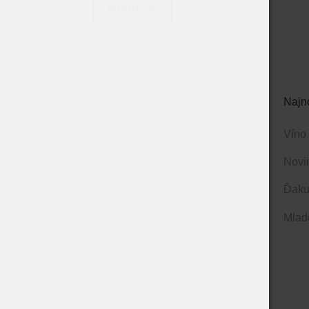
Prihlásiť
Eshop
Najn
Obchodné podmienky
Víno
Reklamačný poriadok
Novi
Vzorový formulár odstúpenie od
Ďaku
zmluvy
Mlad
Zásady ochrany osobných údajov