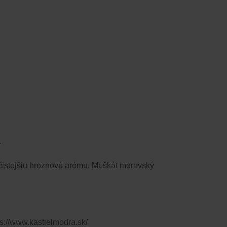
.
jčistejšiu hroznovú arómu. Muškát moravský
s://www.kastielmodra.sk/