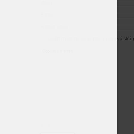
Meno
*
E-mail
*
Adresa webu
Uložiť moje meno, e-mail a webovú strán
Odoslať komentár
Prihláste sa na Newsletter
Buďte prvý, kto sa dozvie o našich novinká
Hlásenie o úspešnom vyk