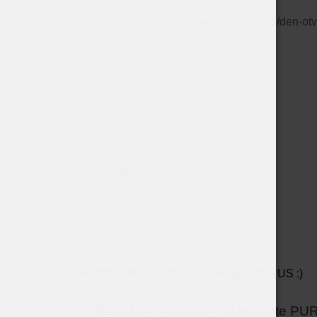
Lístky: https://www.mvc.sk/podujatie/den-ot
Tím Víno Purus
Vinopurus
PODUJATIA 2025 – Ochutnajte PU